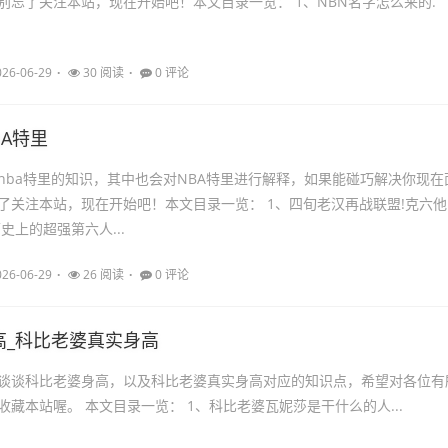
别忘了关注本站，现在开始吧！本文目录一览： 1、NBN名字怎么来的.
026-06-29
30 阅读
0 评论
BA特里
nba特里的知识，其中也会对NBA特里进行解释，如果能碰巧解决你现在
了关注本站，现在开始吧！本文目录一览： 1、四旬老汉再战联盟!克六他
历史上的超强第六人...
026-06-29
26 阅读
0 评论
高_科比老婆真实身高
谈谈科比老婆身高，以及科比老婆真实身高对应的知识点，希望对各位有
藏本站喔。 本文目录一览： 1、科比老婆瓦妮莎是干什么的人...