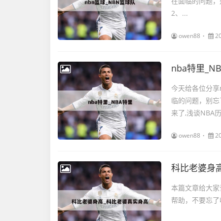
在面临的问题，
2、...
owen88
2
nba特里_N
今天给各位分享
临的问题，别忘
来了,浅谈NBA
owen88
2
科比老婆身
本篇文章给大家
帮助，不要忘了收