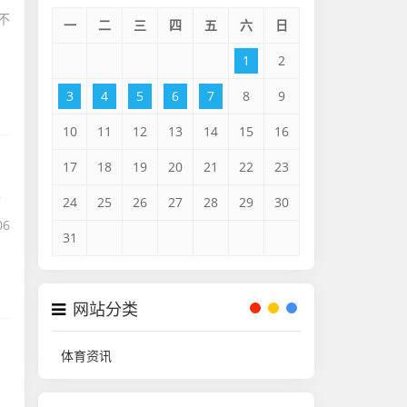
不
一
二
三
四
五
六
日
1
2
3
4
5
6
7
8
9
10
11
12
13
14
15
16
17
18
19
20
21
22
23
巧
24
25
26
27
28
29
30
6
31
网站分类
体育资讯