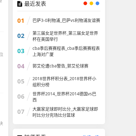
原
最近发表
01
巴萨3-0利物浦_巴萨vs利物浦友谊赛
第三届女足世界杯_第三届女足世界
02
杯在美国举行
cba季后赛赛程表_cba季后赛赛程表
03
位
上海对广厦
04
郭艾伦遭cba警告_郭艾伦球赛
2018世界杯积分表_2018世界杯小
05
组积分榜
世界杯2014_世界杯2014德国vs巴
06
西
大赢家足球即时比分_大赢家足球即
07
时比分分完场比分篮球
决