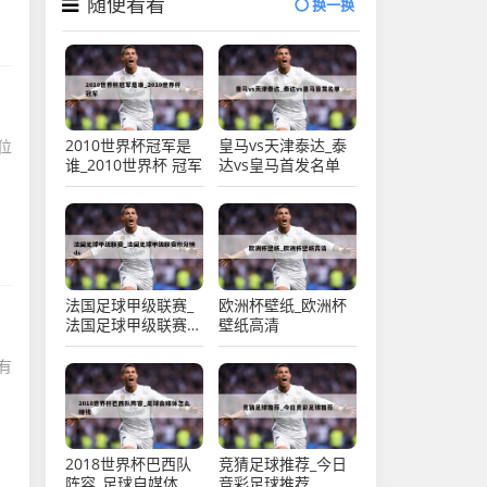
随便看看
换一换
2010世界杯冠军是
皇马vs天津泰达_泰
位
谁_2010世界杯 冠军
达vs皇马首发名单
法国足球甲级联赛_
欧洲杯壁纸_欧洲杯
法国足球甲级联赛积
壁纸高清
分榜ds
有
2018世界杯巴西队
竞猜足球推荐_今日
阵容_足球自媒体怎
竞彩足球推荐