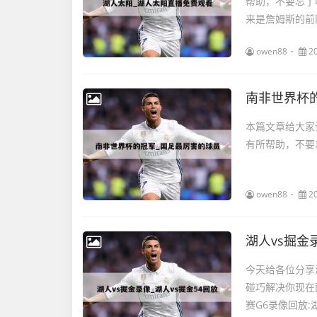
帮助，不要忘了
来是詹姆斯的前队
owen88
2
南非世界杯
本篇文章给大家
有所帮助，不要忘
owen88
2
湖人vs掘金
今天给各位分享
碰巧解决你现在
赛G6录像回放:湖