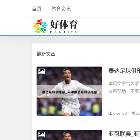
首页
体育资讯
最新文章
泰达足球俱
本篇文章给大家
有所帮助，不要
owen88
2
亚冠联赛_