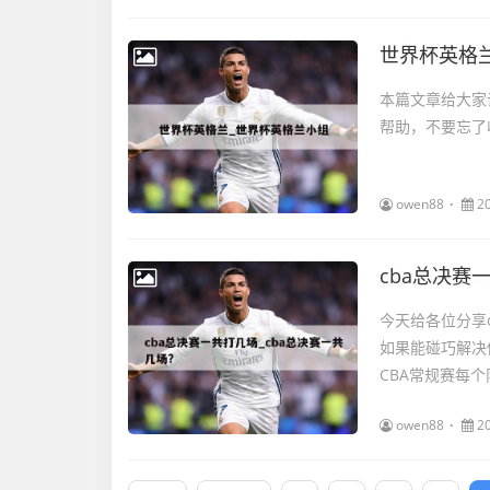
世界杯英格
本篇文章给大家
帮助，不要忘了收
owen88
2
cba总决赛
今天给各位分享
如果能碰巧解决
CBA常规赛每个
owen88
2