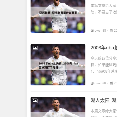
本篇文章给大家
助，不要忘了收藏
owen88
2
2008年nb
今天给各位分享2
释，如果能碰巧
1、nba08年总
owen88
2
湖人太阳_
本篇文章给大家