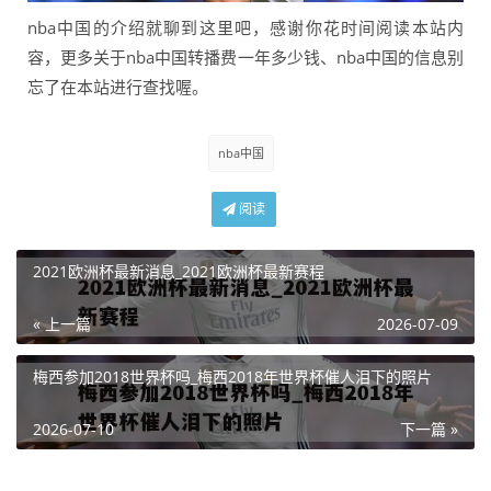
nba中国的介绍就聊到这里吧，感谢你花时间阅读本站内
容，更多关于nba中国转播费一年多少钱、nba中国的信息别
忘了在本站进行查找喔。
nba中国
阅读
2021欧洲杯最新消息_2021欧洲杯最新赛程
« 上一篇
2026-07-09
梅西参加2018世界杯吗_梅西2018年世界杯催人泪下的照片
2026-07-10
下一篇 »