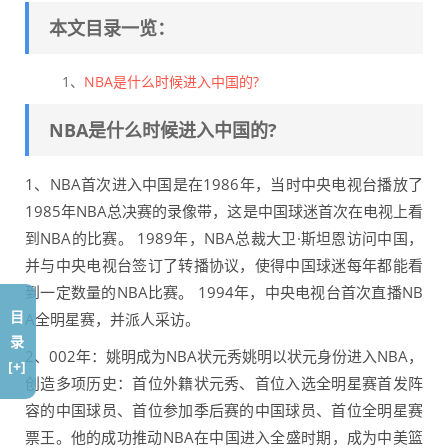
本文目录一览：
1、
NBA是什么时候进入中国的?
NBA是什么时候进入中国的?
1、NBA首次进入中国是在1986年，当时中央电视台播放了
1985年NBA总决赛的录像带，这是中国球迷首次在电视上看
到NBA的比赛。 1989年，NBA总裁大卫·斯坦恩访问中国，
并与中央电视台签订了转播协议，使得中国球迷每年都能看
到一定数量的NBA比赛。 1994年，中央电视台首次直播NB
目
A全明星赛，并派人采访。
录
2、002年：姚明成为NBA状元秀姚明以状元身份进入NBA，
[+]
创造多项历史：首位外籍状元秀、首位入选全明星赛首发阵
容的中国球员、首位参加季后赛的中国球员、首位全明星赛
票王。他的成功推动NBA在中国进入全盛时期，成为中美篮