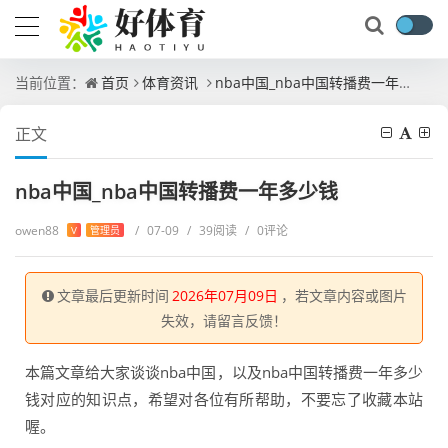
当前位置：
首页
体育资讯
nba中国_nba中国转播费一年多少钱
正文
nba中国_nba中国转播费一年多少钱
owen88
/
07-09
/
39阅读
/
0评论
V
管理员
文章最后更新时间
2026年07月09日
，若文章内容或图片
失效，请留言反馈！
本篇文章给大家谈谈nba中国，以及nba中国转播费一年多少
钱对应的知识点，希望对各位有所帮助，不要忘了收藏本站
喔。