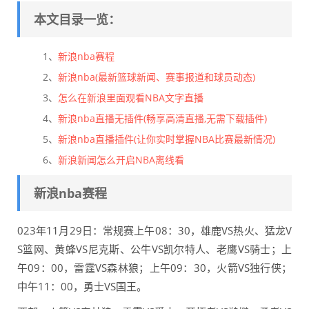
本文目录一览：
1、
新浪nba赛程
2、
新浪nba(最新篮球新闻、赛事报道和球员动态)
3、
怎么在新浪里面观看NBA文字直播
4、
新浪nba直播无插件(畅享高清直播,无需下载插件)
5、
新浪nba直播插件(让你实时掌握NBA比赛最新情况)
6、
新浪新闻怎么开启NBA离线看
新浪nba赛程
023年11月29日：常规赛上午08：30，雄鹿VS热火、猛龙V
S篮网、黄蜂VS尼克斯、公牛VS凯尔特人、老鹰VS骑士；上
午09：00，雷霆VS森林狼；上午09：30，火箭VS独行侠；
中午11：00，勇士VS国王。