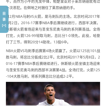
牛，而作为小牛的先发中锋，帕楚里亚对于莱昂纳德就有过
一次恶犯。在倒地之时捆住了莱昂纳德的手。
目
月2月NBA马刺VS火箭，是马刺队的主场。北京时间2017年
录
5月2日，2016-17赛季NBA季后赛继续进行，西部半决赛，
[+]
休斯顿火箭客场迎来与圣安东尼奥马刺的系列赛首战。全场
打完，火箭126-99轻取马刺，总比分1-0领先。此役，哈登
打了三节，得到20分14助攻，13投6中。
NBA火箭VS马刺季后赛第4场火箭赢了。火箭以125比101战
胜马刺，将总比分扳成2比2平。北京时间2017年5月8日，2
016-17赛季NBA季后赛继续进行，休斯顿火箭坐镇主场迎来
与圣安东尼奥马刺的西部半决赛第4战。全场打完，火箭125
-104大胜马刺，将系列赛总比分追成2-2平。