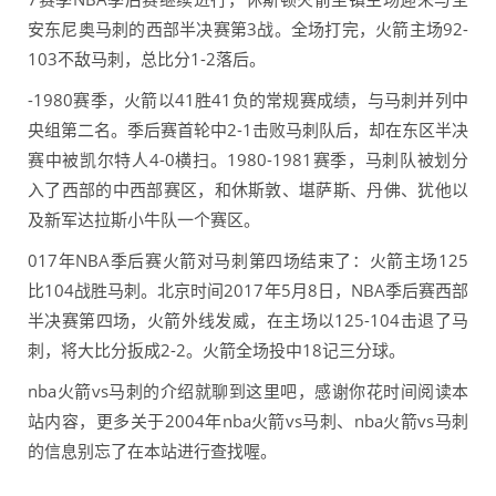
安东尼奥马刺的西部半决赛第3战。全场打完，火箭主场92-
103不敌马刺，总比分1-2落后。
-1980赛季，火箭以41胜41负的常规赛成绩，与马刺并列中
央组第二名。季后赛首轮中2-1击败马刺队后，却在东区半决
赛中被凯尔特人4-0横扫。1980-1981赛季，马刺队被划分
入了西部的中西部赛区，和休斯敦、堪萨斯、丹佛、犹他以
及新军达拉斯小牛队一个赛区。
017年NBA季后赛火箭对马刺第四场结束了：火箭主场125
比104战胜马刺。北京时间2017年5月8日，NBA季后赛西部
半决赛第四场，火箭外线发威，在主场以125-104击退了马
刺，将大比分扳成2-2。火箭全场投中18记三分球。
nba火箭vs马刺的介绍就聊到这里吧，感谢你花时间阅读本
站内容，更多关于2004年nba火箭vs马刺、nba火箭vs马刺
的信息别忘了在本站进行查找喔。