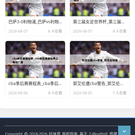
巴萨3-0利物浦_巴萨vs利物浦友谊赛
第三届女足世界杯_第三届女足世界杯在美国举行
2026-08-07
6 人在看
2026-08-07
9 人在看
cba季后赛赛程表_cba季后赛赛程表上海对广厦
郭艾伦遭cba警告_郭艾伦球赛
2026-08-06
8 人在看
2026-08-05
7 人在看
Copyright
2018-2026
好体育
版权所有. 基于
Z-BlogPHP
搭建 安全运