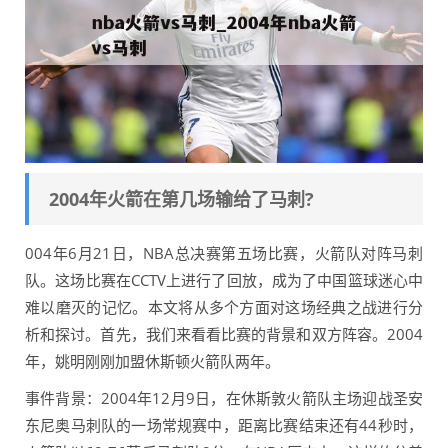
2004年火箭在第几场输给了马刺?
004年6月21日，NBA总决赛第五场比赛，火箭队对阵马刺
队。这场比赛在CCTV上进行了回放，成为了中国篮球迷心中
难以磨灭的记忆。本文将从多个方面对这场经典之战进行分
析和探讨。首先，我们来看看比赛的背景和双方阵容。2004
年，姚明刚刚加盟休斯顿火箭队两年。
事件背景：2004年12月9日，在休斯敦火箭队主场迎战圣安
东尼奥马刺队的一场常规赛中，距离比赛结束还有44秒时，