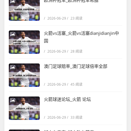
欧洲杯冠军_欧洲杯冠军希腊
/
2026-06-29
/
23 阅读
火箭vs活塞_火箭vs活塞dianjidianjin中
国
/
2026-06-29
/
28 阅读
澳门足球赔率_澳门足球倍率全部
/
2026-06-29
/
45 阅读
火箭球迷论坛_火箭 论坛
/
2026-06-29
/
33 阅读