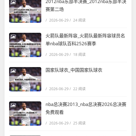
2012nba东部半决赛_2012nba东部半决
赛第二场
/
2026-06-29
/
24 阅读
火箭队最新阵容_火箭队最新阵容球员名
单nba球队百科2526赛季
/
2026-06-29
/
18 阅读
国家队球衣_中国国家队球衣
/
2026-06-29
/
22 阅读
nba总决赛2013_nba总决赛2026总决赛
免费观看
/
2026-06-29
/
25 阅读