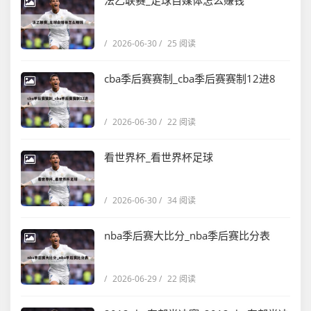
法乙联赛_足球自媒体怎么赚钱
/
2026-06-30
/
25 阅读
cba季后赛赛制_cba季后赛赛制12进8
/
2026-06-30
/
22 阅读
看世界杯_看世界杯足球
/
2026-06-30
/
34 阅读
nba季后赛大比分_nba季后赛比分表
/
2026-06-29
/
22 阅读