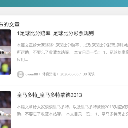
发布的文章
1足球比分赔率_足球比分彩票规则
本篇文章给大家谈谈1足球比分赔率，以及足球比分彩票规则对
所帮助，不要忘了收藏本站喔。 本文目录一览： 1、足球赔率
应用...
owen88
/
体育资讯
/
2026-06-06
/
30 阅读
皇马多特_皇马多特蒙德2013
本篇文章给大家谈谈皇马多特，以及皇马多特蒙德2013对应的
助，不要忘了收藏本站喔。 本文目录一览： 1、皇马多特历史交锋战