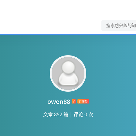
owen88
V
管理员
文章 852 篇
|
评论 0 次