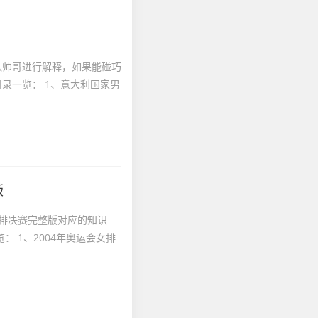
队帅哥进行解释，如果能碰巧
录一览： 1、意大利国家男
版
女排决赛完整版对应的知识
 1、2004年奥运会女排