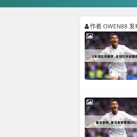
作者 OWEN88 