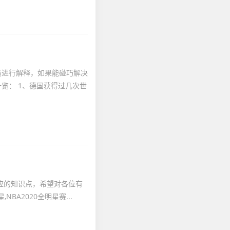
员进行解释，如果能碰巧解决
览： 1、德国获得过几次世
星对应的知识点，希望对各位有
BA2020全明星赛...