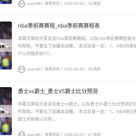
owen88
/
体育资讯
/
2026-06-06
/
32 阅读
nba季前赛赛程_nba季前赛赛程表
本篇文章给大家谈谈nba季前赛赛程，以及nba季前赛赛程表
所帮助，不要忘了收藏本站喔。 本文目录一览： 1、NBA的
什么时候开始???...
owen88
/
体育资讯
/
2026-06-06
/
30 阅读
勇士vs爵士_勇士VS爵士比分预测
本篇文章给大家谈谈勇士vs爵士，以及勇士VS爵士比分预测对
所帮助，不要忘了收藏本站喔。 本文目录一览： 1、NBA明日赛
爵士开拓者vs灰熊...
owen88
/
体育资讯
/
2026-06-06
/
41 阅读